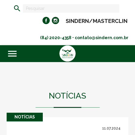
search
SINDERN/MASTERCLIN
(84) 2020-4358 • contato@sindern.com.br
menu
NOTÍCIAS
NOTÍ­CIAS
11.07.2024