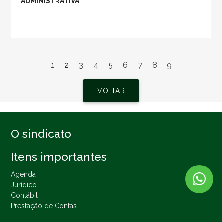
ADMINISTRATIVA
1
2
3
4
5
6
7
8
9
VOLTAR
O sindicato
Itens importantes
Agenda
Jurídico
Contábil
Prestação de Contas